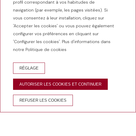
profil correspondant à vos habitudes de
navigation (par exemple, les pages visitées). Si
vous consentez à leur installation, cliquez sur
'Accepter les cookies' ou vous pouvez également
configurer vos préférences en cliquant sur
'Configurer les cookies'. Plus d'informations dans
notre Politique de cookies
RÉSERVATION D'HÔTEL
RÉSERVER RESTAURANT
RÉGLAGE
RÉSERVE BISTROT 1965
EMPÒRIUM
AUTORISER LES COOKIES ET CONTINUER
AVANTAGES DE RÉSERVER SUR LE SITE OFFICIEL
REFUSER LES COOKIES
Meilleur prix
Eau de
Wi-Fi
Annulation
garanti
bienvenue
gratuit
gratuite
Accueil
/
Castelló d'Empúries
/
Marchés et foires locales