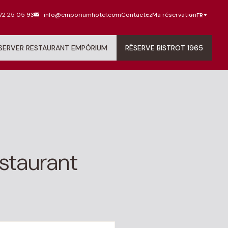
72 25 05 93
info@emporiumhotel.com
Contactez
Ma réservation
FR
SERVER RESTAURANT EMPÒRIUM
RÉSERVE BISTROT 1965
estaurant