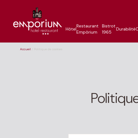
Restaurant
Bistrot
Hôtel
Durabilité
O
Empòrium
1965
Accueil
/
Politique de cookies
Politiqu