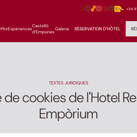
+34 9
Castelló
ffrir
Expériences
Galerie
RÉSERVATION D'HÔTEL
RÉ
d'Empúries
TEXTES JURIDIQUES
e de cookies de l'Hotel R
Empòrium