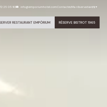
72 25 05 93
info@emporiumhotel.com
Contactez
Ma réservation
FR
SERVER RESTAURANT EMPÒRIUM
RÉSERVE BISTROT 1965