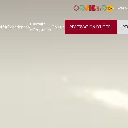
+34 9
Castelló
ffrir
Expériences
Galerie
RÉSERVATION D'HÔTEL
RÉ
d'Empúries