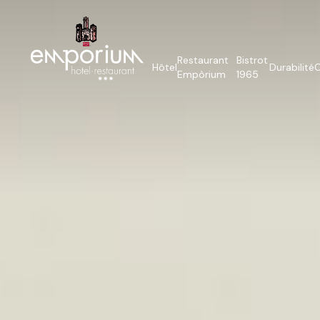
Restaurant
Bistrot
Hôtel
Durabilité
O
Empòrium
1965