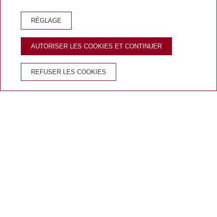
RÉSERVER RESTAURANT
RÉGLAGE
RÉSERVE BISTROT 1965
EMPÒRIUM
AUTORISER LES COOKIES ET CONTINUER
AVANTAGES DE RÉSERVER SUR LE SITE OFFICIEL
REFUSER LES COOKIES
Meilleur prix
Eau de
Wi-Fi
Annulation
garanti
bienvenue
gratuit
gratuite
Accueil
/
Offrez
/
Chèque cadeau Menú à la carte Bistrot 1965 avec bouteille de vin,
eau, café et pain artisanal (2 personnes)
OFFREZ UNE EXPÉRIENCE ALLIANT TRADITION ET MODERNITÉ
Offrez un voyage aux origines