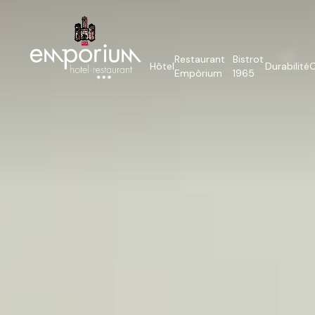
Restaurant
Bistrot
Hôtel
Durabilité
O
Empòrium
1965