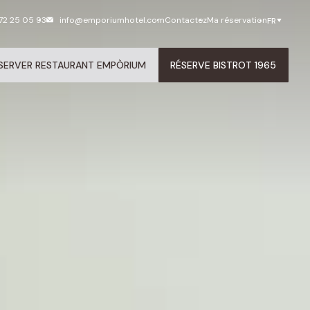
72 25 05 93
info@emporiumhotel.com
Contactez
Ma réservation
FR
SERVER RESTAURANT EMPÒRIUM
RÉSERVE BISTROT 1965