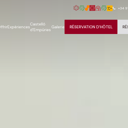
+34 9
Castelló
ffrir
Expériences
Galerie
RÉSERVATION D'HÔTEL
RÉ
d'Empúries