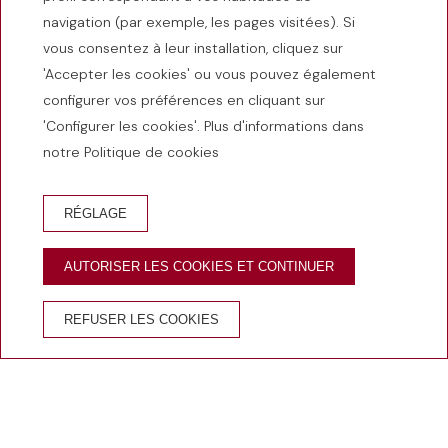
navigation (par exemple, les pages visitées). Si
vous consentez à leur installation, cliquez sur
'Accepter les cookies' ou vous pouvez également
configurer vos préférences en cliquant sur
'Configurer les cookies'. Plus d'informations dans
notre Politique de cookies
RÉSERVATION D'HÔTEL
RÉSERVER RESTAURANT
RÉGLAGE
RÉSERVE BISTROT 1965
EMPÒRIUM
AUTORISER LES COOKIES ET CONTINUER
AVANTAGES DE RÉSERVER SUR LE SITE OFFICIEL
REFUSER LES COOKIES
Meilleur prix
Eau de
Wi-Fi
Annulation
garanti
bienvenue
gratuit
gratuite
Accueil
/
Expériences
/
Escapade gastronomique 2 nuits