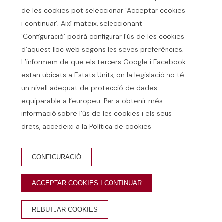
de les cookies pot seleccionar ‘Acceptar cookies
i continuar’. Així mateix, seleccionant
‘Configuració’ podrà configurar l’ús de les cookies
d’aquest lloc web segons les seves preferències.
L’informem de que els tercers Google i Facebook
estan ubicats a Estats Units, on la legislació no té
un nivell adequat de protecció de dades
equiparable a l’europeu. Per a obtenir més
informació sobre l’ús de les cookies i els seus
drets, accedeixi a la Política de cookies
RESERVA HOTEL
RESERVAR RESTAURANT
CONFIGURACIÓ
RESERVA BISTROT 1965
EMPÒRIUM
ACCEPTAR COOKIES I CONTINUAR
AVANTATGES DE RESERVAR AL WEB OFICIAL
REBUTJAR COOKIES